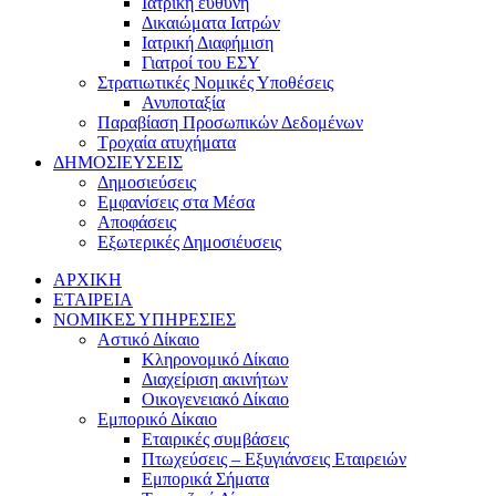
Ιατρική ευθύνη
Δικαιώματα Ιατρών
Ιατρική Διαφήμιση
Γιατροί του ΕΣΥ
Στρατιωτικές Νομικές Υποθέσεις
Ανυποταξία
Παραβίαση Προσωπικών Δεδομένων
Τροχαία ατυχήματα
ΔΗΜΟΣΙΕΥΣΕΙΣ
Δημοσιεύσεις
Εμφανίσεις στα Μέσα
Αποφάσεις
Εξωτερικές Δημοσιέυσεις
ΑΡΧΙΚΗ
ΕΤΑΙΡΕΙΑ
ΝΟΜΙΚΕΣ ΥΠΗΡΕΣΙΕΣ
Αστικό Δίκαιο
Κληρονομικό Δίκαιο
Διαχείριση ακινήτων
Οικογενειακό Δίκαιο
Εμπορικό Δίκαιο
Εταιρικές συμβάσεις
Πτωχεύσεις – Εξυγιάνσεις Εταιρειών
Εμπορικά Σήματα