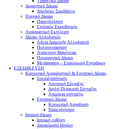
Τραπεζικό Δίκαιο
Διοικητικό Δίκαιο
Δημόσιες Συμβάσεις
Ποινικό Δίκαιο
Παρενόχληση
Σχολικός Εκφοβισμός
Αναγκαστική Εκτέλεση
Δίκαιο Αλλοδαπών
Άδεια Διαμονής Αλλοδαπού
Πολιτογράφηση
Απόκτηση Ιθαγένειας
Προσφυγικό Δίκαιο
Μετάφραση – Επικύρωση Εγγράφων
ΕΞΕΙΔΙΚΕΥΣΗ
Κοινωνικό Ασφαλιστικό & Εργατικό Δίκαιο
Συνταξιοδότηση
Απονομή Σύνταξης
Διπλή Περικοπή Σύνταξης
Απώλεια σύνταξης
Εργατικό Δίκαιο
Κοινωνική Ασφάλιση
Παρενόχληση
Ιατρικό δίκαιο
Ιατρική ευθύνη
Δικαιώματα Ιατρών