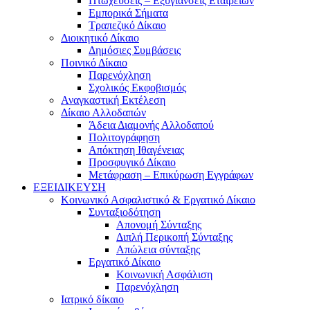
Πτωχεύσεις – Εξυγιάνσεις Εταιρειών
Εμπορικά Σήματα
Τραπεζικό Δίκαιο
Διοικητικό Δίκαιο
Δημόσιες Συμβάσεις
Ποινικό Δίκαιο
Παρενόχληση
Σχολικός Εκφοβισμός
Αναγκαστική Εκτέλεση
Δίκαιο Αλλοδαπών
Άδεια Διαμονής Αλλοδαπού
Πολιτογράφηση
Απόκτηση Ιθαγένειας
Προσφυγικό Δίκαιο
Μετάφραση – Επικύρωση Εγγράφων
ΕΞΕΙΔΙΚΕΥΣΗ
Κοινωνικό Ασφαλιστικό & Εργατικό Δίκαιο
Συνταξιοδότηση
Απονομή Σύνταξης
Διπλή Περικοπή Σύνταξης
Απώλεια σύνταξης
Εργατικό Δίκαιο
Κοινωνική Ασφάλιση
Παρενόχληση
Ιατρικό δίκαιο