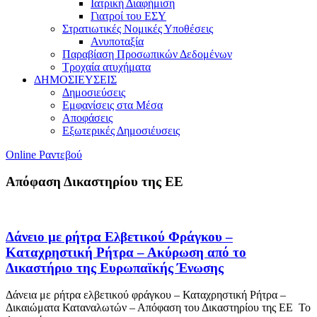
Ιατρική Διαφήμιση
Γιατροί του ΕΣΥ
Στρατιωτικές Νομικές Υποθέσεις
Ανυποταξία
Παραβίαση Προσωπικών Δεδομένων
Τροχαία ατυχήματα
ΔΗΜΟΣΙΕΥΣΕΙΣ
Δημοσιεύσεις
Εμφανίσεις στα Μέσα
Αποφάσεις
Εξωτερικές Δημοσιέυσεις
Online Ραντεβού
Απόφαση Δικαστηρίου της ΕΕ
Δάνειο με ρήτρα Ελβετικού Φράγκου –
Καταχρηστική Ρήτρα – Ακύρωση από το
Δικαστήριο της Ευρωπαϊκής Ένωσης
Δάνεια με ρήτρα ελβετικού φράγκου – Καταχρηστική Ρήτρα –
Δικαιώματα Καταναλωτών – Απόφαση του Δικαστηρίου της ΕΕ Το