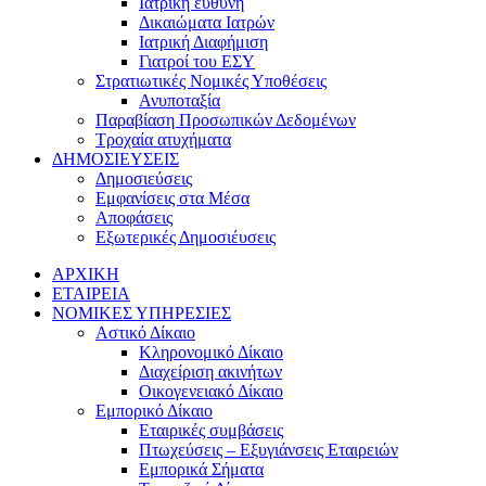
Ιατρική ευθύνη
Δικαιώματα Ιατρών
Ιατρική Διαφήμιση
Γιατροί του ΕΣΥ
Στρατιωτικές Νομικές Υποθέσεις
Ανυποταξία
Παραβίαση Προσωπικών Δεδομένων
Τροχαία ατυχήματα
ΔΗΜΟΣΙΕΥΣΕΙΣ
Δημοσιεύσεις
Εμφανίσεις στα Μέσα
Αποφάσεις
Εξωτερικές Δημοσιέυσεις
ΑΡΧΙΚΗ
ΕΤΑΙΡΕΙΑ
ΝΟΜΙΚΕΣ ΥΠΗΡΕΣΙΕΣ
Αστικό Δίκαιο
Κληρονομικό Δίκαιο
Διαχείριση ακινήτων
Οικογενειακό Δίκαιο
Εμπορικό Δίκαιο
Εταιρικές συμβάσεις
Πτωχεύσεις – Εξυγιάνσεις Εταιρειών
Εμπορικά Σήματα