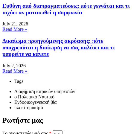
Ευθύνη από διαπραγματεύσεις: πότε γεννάται και τι
ισχύει αν ματαιωθεί η συμφωνία
July 21, 2026
Read More »
Δικαίωμα προηγούμενης ακρόασης: πότε
υποχρεούται η διοίκηση να σας καλέσει και τι
μπορείτε να κάνετε
July 2, 2026
Read More »
Tags
Διαφήμιση ιατρικών υπηρεσιών
o Πολεμικό Ναυτικό
Ενδοοικογενειακή βία
πλειστηριασμό
Ρωτήστε μας
Το ονοματεπώνυμό σας
*