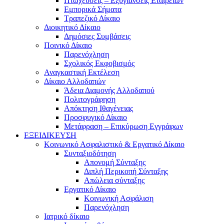
Πτωχεύσεις – Εξυγιάνσεις Εταιρειών
Εμπορικά Σήματα
Τραπεζικό Δίκαιο
Διοικητικό Δίκαιο
Δημόσιες Συμβάσεις
Ποινικό Δίκαιο
Παρενόχληση
Σχολικός Εκφοβισμός
Αναγκαστική Εκτέλεση
Δίκαιο Αλλοδαπών
Άδεια Διαμονής Αλλοδαπού
Πολιτογράφηση
Απόκτηση Ιθαγένειας
Προσφυγικό Δίκαιο
Μετάφραση – Επικύρωση Εγγράφων
ΕΞΕΙΔΙΚΕΥΣΗ
Κοινωνικό Ασφαλιστικό & Εργατικό Δίκαιο
Συνταξιοδότηση
Απονομή Σύνταξης
Διπλή Περικοπή Σύνταξης
Απώλεια σύνταξης
Εργατικό Δίκαιο
Κοινωνική Ασφάλιση
Παρενόχληση
Ιατρικό δίκαιο