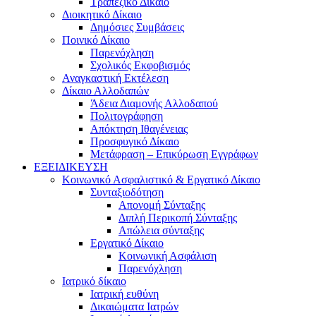
Τραπεζικό Δίκαιο
Διοικητικό Δίκαιο
Δημόσιες Συμβάσεις
Ποινικό Δίκαιο
Παρενόχληση
Σχολικός Εκφοβισμός
Αναγκαστική Εκτέλεση
Δίκαιο Αλλοδαπών
Άδεια Διαμονής Αλλοδαπού
Πολιτογράφηση
Απόκτηση Ιθαγένειας
Προσφυγικό Δίκαιο
Μετάφραση – Επικύρωση Εγγράφων
ΕΞΕΙΔΙΚΕΥΣΗ
Κοινωνικό Ασφαλιστικό & Εργατικό Δίκαιο
Συνταξιοδότηση
Απονομή Σύνταξης
Διπλή Περικοπή Σύνταξης
Απώλεια σύνταξης
Εργατικό Δίκαιο
Κοινωνική Ασφάλιση
Παρενόχληση
Ιατρικό δίκαιο
Ιατρική ευθύνη
Δικαιώματα Ιατρών