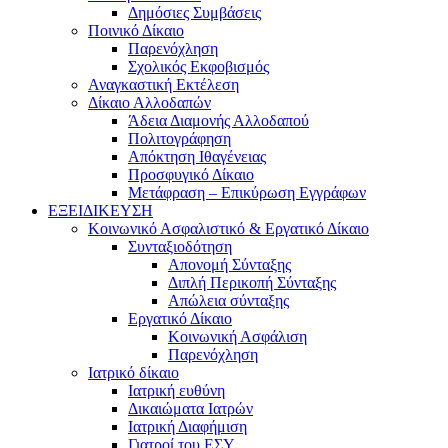
Δημόσιες Συμβάσεις
Ποινικό Δίκαιο
Παρενόχληση
Σχολικός Εκφοβισμός
Αναγκαστική Εκτέλεση
Δίκαιο Αλλοδαπών
Άδεια Διαμονής Αλλοδαπού
Πολιτογράφηση
Απόκτηση Ιθαγένειας
Προσφυγικό Δίκαιο
Μετάφραση – Επικύρωση Εγγράφων
ΕΞΕΙΔΙΚΕΥΣΗ
Κοινωνικό Ασφαλιστικό & Εργατικό Δίκαιο
Συνταξιοδότηση
Απονομή Σύνταξης
Διπλή Περικοπή Σύνταξης
Απώλεια σύνταξης
Εργατικό Δίκαιο
Κοινωνική Ασφάλιση
Παρενόχληση
Ιατρικό δίκαιο
Ιατρική ευθύνη
Δικαιώματα Ιατρών
Ιατρική Διαφήμιση
Γιατροί του ΕΣΥ