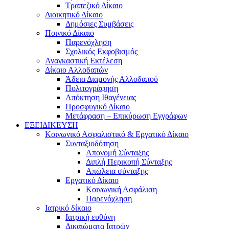
Τραπεζικό Δίκαιο
Διοικητικό Δίκαιο
Δημόσιες Συμβάσεις
Ποινικό Δίκαιο
Παρενόχληση
Σχολικός Εκφοβισμός
Αναγκαστική Εκτέλεση
Δίκαιο Αλλοδαπών
Άδεια Διαμονής Αλλοδαπού
Πολιτογράφηση
Απόκτηση Ιθαγένειας
Προσφυγικό Δίκαιο
Μετάφραση – Επικύρωση Εγγράφων
ΕΞΕΙΔΙΚΕΥΣΗ
Κοινωνικό Ασφαλιστικό & Εργατικό Δίκαιο
Συνταξιοδότηση
Απονομή Σύνταξης
Διπλή Περικοπή Σύνταξης
Απώλεια σύνταξης
Εργατικό Δίκαιο
Κοινωνική Ασφάλιση
Παρενόχληση
Ιατρικό δίκαιο
Ιατρική ευθύνη
Δικαιώματα Ιατρών