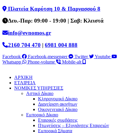
Skip
Πλατεία Καρύτση 10 & Παρνασσού 8
to
content
Δευ.-Παρ: 09:00 - 19:00 | Σαβ: Κλειστά
info@evnomos.gr
2160 704 470
|
6981 004 888
Facebook
Facebook-messenger
Twitter
Youtube
Whatsapp
Phone-volume
Mobile-alt
ΑΡΧΙΚΗ
ΕΤΑΙΡΕΙΑ
ΝΟΜΙΚΕΣ ΥΠΗΡΕΣΙΕΣ
Αστικό Δίκαιο
Κληρονομικό Δίκαιο
Διαχείριση ακινήτων
Οικογενειακό Δίκαιο
Εμπορικό Δίκαιο
Εταιρικές συμβάσεις
Πτωχεύσεις – Εξυγιάνσεις Εταιρειών
Εμπορικά Σήματα