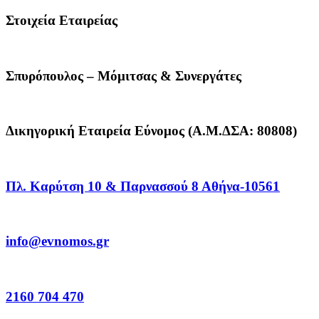
Στοιχεία Εταιρείας
Σπυρόπουλος – Μόμιτσας & Συνεργάτες
Δικηγορική Εταιρεία Εύνομος (Α.Μ.ΔΣΑ: 80808)
Πλ. Καρύτση 10 & Παρνασσού 8 Αθήνα-10561
info@evnomos.gr
2160 704 470