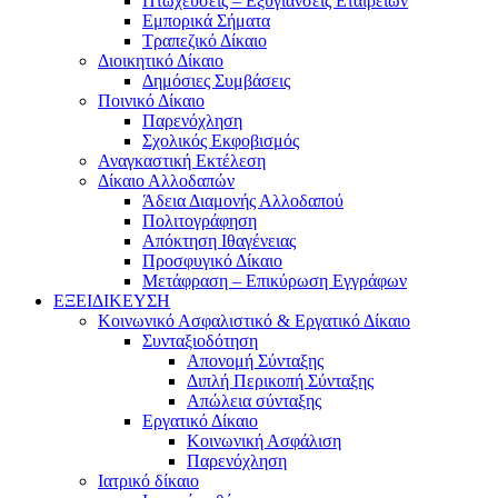
Πτωχεύσεις – Εξυγιάνσεις Εταιρειών
Εμπορικά Σήματα
Τραπεζικό Δίκαιο
Διοικητικό Δίκαιο
Δημόσιες Συμβάσεις
Ποινικό Δίκαιο
Παρενόχληση
Σχολικός Εκφοβισμός
Αναγκαστική Εκτέλεση
Δίκαιο Αλλοδαπών
Άδεια Διαμονής Αλλοδαπού
Πολιτογράφηση
Απόκτηση Ιθαγένειας
Προσφυγικό Δίκαιο
Μετάφραση – Επικύρωση Εγγράφων
ΕΞΕΙΔΙΚΕΥΣΗ
Κοινωνικό Ασφαλιστικό & Εργατικό Δίκαιο
Συνταξιοδότηση
Απονομή Σύνταξης
Διπλή Περικοπή Σύνταξης
Απώλεια σύνταξης
Εργατικό Δίκαιο
Κοινωνική Ασφάλιση
Παρενόχληση
Ιατρικό δίκαιο