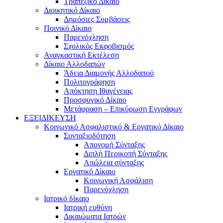
Τραπεζικό Δίκαιο
Διοικητικό Δίκαιο
Δημόσιες Συμβάσεις
Ποινικό Δίκαιο
Παρενόχληση
Σχολικός Εκφοβισμός
Αναγκαστική Εκτέλεση
Δίκαιο Αλλοδαπών
Άδεια Διαμονής Αλλοδαπού
Πολιτογράφηση
Απόκτηση Ιθαγένειας
Προσφυγικό Δίκαιο
Μετάφραση – Επικύρωση Εγγράφων
ΕΞΕΙΔΙΚΕΥΣΗ
Κοινωνικό Ασφαλιστικό & Εργατικό Δίκαιο
Συνταξιοδότηση
Απονομή Σύνταξης
Διπλή Περικοπή Σύνταξης
Απώλεια σύνταξης
Εργατικό Δίκαιο
Κοινωνική Ασφάλιση
Παρενόχληση
Ιατρικό δίκαιο
Ιατρική ευθύνη
Δικαιώματα Ιατρών