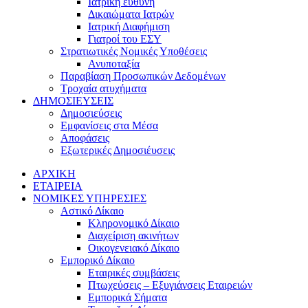
Ιατρική ευθύνη
Δικαιώματα Ιατρών
Ιατρική Διαφήμιση
Γιατροί του ΕΣΥ
Στρατιωτικές Νομικές Υποθέσεις
Ανυποταξία
Παραβίαση Προσωπικών Δεδομένων
Τροχαία ατυχήματα
ΔΗΜΟΣΙΕΥΣΕΙΣ
Δημοσιεύσεις
Εμφανίσεις στα Μέσα
Αποφάσεις
Εξωτερικές Δημοσιέυσεις
ΑΡΧΙΚΗ
ΕΤΑΙΡΕΙΑ
ΝΟΜΙΚΕΣ ΥΠΗΡΕΣΙΕΣ
Αστικό Δίκαιο
Κληρονομικό Δίκαιο
Διαχείριση ακινήτων
Οικογενειακό Δίκαιο
Εμπορικό Δίκαιο
Εταιρικές συμβάσεις
Πτωχεύσεις – Εξυγιάνσεις Εταιρειών
Εμπορικά Σήματα