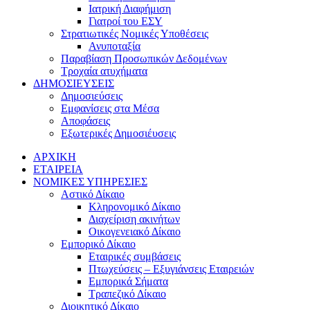
Ιατρική Διαφήμιση
Γιατροί του ΕΣΥ
Στρατιωτικές Νομικές Υποθέσεις
Ανυποταξία
Παραβίαση Προσωπικών Δεδομένων
Τροχαία ατυχήματα
ΔΗΜΟΣΙΕΥΣΕΙΣ
Δημοσιεύσεις
Εμφανίσεις στα Μέσα
Αποφάσεις
Εξωτερικές Δημοσιέυσεις
ΑΡΧΙΚΗ
ΕΤΑΙΡΕΙΑ
ΝΟΜΙΚΕΣ ΥΠΗΡΕΣΙΕΣ
Αστικό Δίκαιο
Κληρονομικό Δίκαιο
Διαχείριση ακινήτων
Οικογενειακό Δίκαιο
Εμπορικό Δίκαιο
Εταιρικές συμβάσεις
Πτωχεύσεις – Εξυγιάνσεις Εταιρειών
Εμπορικά Σήματα
Τραπεζικό Δίκαιο
Διοικητικό Δίκαιο