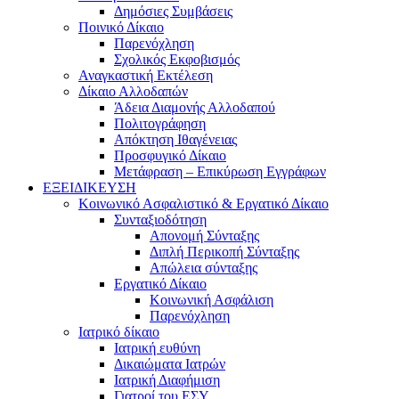
Δημόσιες Συμβάσεις
Ποινικό Δίκαιο
Παρενόχληση
Σχολικός Εκφοβισμός
Αναγκαστική Εκτέλεση
Δίκαιο Αλλοδαπών
Άδεια Διαμονής Αλλοδαπού
Πολιτογράφηση
Απόκτηση Ιθαγένειας
Προσφυγικό Δίκαιο
Μετάφραση – Επικύρωση Εγγράφων
ΕΞΕΙΔΙΚΕΥΣΗ
Κοινωνικό Ασφαλιστικό & Εργατικό Δίκαιο
Συνταξιοδότηση
Απονομή Σύνταξης
Διπλή Περικοπή Σύνταξης
Απώλεια σύνταξης
Εργατικό Δίκαιο
Κοινωνική Ασφάλιση
Παρενόχληση
Ιατρικό δίκαιο
Ιατρική ευθύνη
Δικαιώματα Ιατρών
Ιατρική Διαφήμιση
Γιατροί του ΕΣΥ