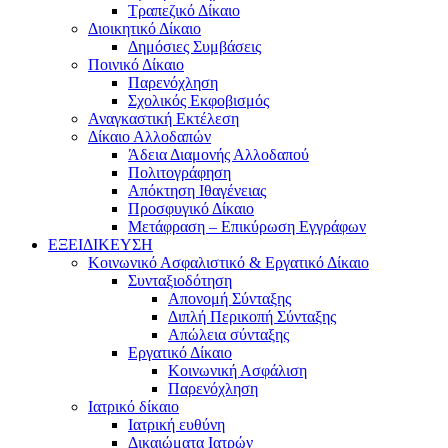
Τραπεζικό Δίκαιο
Διοικητικό Δίκαιο
Δημόσιες Συμβάσεις
Ποινικό Δίκαιο
Παρενόχληση
Σχολικός Εκφοβισμός
Αναγκαστική Εκτέλεση
Δίκαιο Αλλοδαπών
Άδεια Διαμονής Αλλοδαπού
Πολιτογράφηση
Απόκτηση Ιθαγένειας
Προσφυγικό Δίκαιο
Μετάφραση – Επικύρωση Εγγράφων
ΕΞΕΙΔΙΚΕΥΣΗ
Κοινωνικό Ασφαλιστικό & Εργατικό Δίκαιο
Συνταξιοδότηση
Απονομή Σύνταξης
Διπλή Περικοπή Σύνταξης
Απώλεια σύνταξης
Εργατικό Δίκαιο
Κοινωνική Ασφάλιση
Παρενόχληση
Ιατρικό δίκαιο
Ιατρική ευθύνη
Δικαιώματα Ιατρών