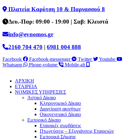
Skip
Πλατεία Καρύτση 10 & Παρνασσού 8
to
content
Δευ.-Παρ: 09:00 - 19:00 | Σαβ: Κλειστά
info@evnomos.gr
2160 704 470
|
6981 004 888
Facebook
Facebook-messenger
Twitter
Youtube
Whatsapp
Phone-volume
Mobile-alt
ΑΡΧΙΚΗ
ΕΤΑΙΡΕΙΑ
ΝΟΜΙΚΕΣ ΥΠΗΡΕΣΙΕΣ
Αστικό Δίκαιο
Κληρονομικό Δίκαιο
Διαχείριση ακινήτων
Οικογενειακό Δίκαιο
Εμπορικό Δίκαιο
Εταιρικές συμβάσεις
Πτωχεύσεις – Εξυγιάνσεις Εταιρειών
Εμπορικά Σήματα