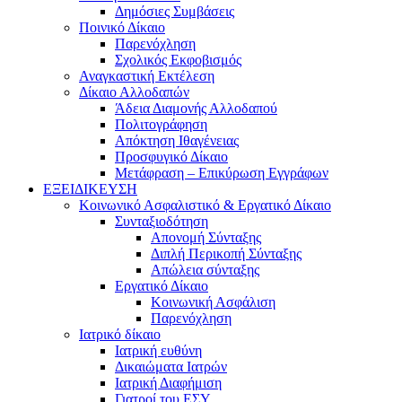
Δημόσιες Συμβάσεις
Ποινικό Δίκαιο
Παρενόχληση
Σχολικός Εκφοβισμός
Αναγκαστική Εκτέλεση
Δίκαιο Αλλοδαπών
Άδεια Διαμονής Αλλοδαπού
Πολιτογράφηση
Απόκτηση Ιθαγένειας
Προσφυγικό Δίκαιο
Μετάφραση – Επικύρωση Εγγράφων
ΕΞΕΙΔΙΚΕΥΣΗ
Κοινωνικό Ασφαλιστικό & Εργατικό Δίκαιο
Συνταξιοδότηση
Απονομή Σύνταξης
Διπλή Περικοπή Σύνταξης
Απώλεια σύνταξης
Εργατικό Δίκαιο
Κοινωνική Ασφάλιση
Παρενόχληση
Ιατρικό δίκαιο
Ιατρική ευθύνη
Δικαιώματα Ιατρών
Ιατρική Διαφήμιση
Γιατροί του ΕΣΥ