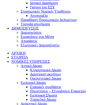
Ιατρική Διαφήμιση
Γιατροί του ΕΣΥ
Στρατιωτικές Νομικές Υποθέσεις
Ανυποταξία
Παραβίαση Προσωπικών Δεδομένων
Τροχαία ατυχήματα
ΔΗΜΟΣΙΕΥΣΕΙΣ
Δημοσιεύσεις
Εμφανίσεις στα Μέσα
Αποφάσεις
Εξωτερικές Δημοσιέυσεις
ΑΡΧΙΚΗ
ΕΤΑΙΡΕΙΑ
ΝΟΜΙΚΕΣ ΥΠΗΡΕΣΙΕΣ
Αστικό Δίκαιο
Κληρονομικό Δίκαιο
Διαχείριση ακινήτων
Οικογενειακό Δίκαιο
Εμπορικό Δίκαιο
Εταιρικές συμβάσεις
Πτωχεύσεις – Εξυγιάνσεις Εταιρειών
Εμπορικά Σήματα
Τραπεζικό Δίκαιο
Διοικητικό Δίκαιο