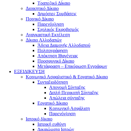
Τραπεζικό Δίκαιο
Διοικητικό Δίκαιο
Δημόσιες Συμβάσεις
Ποινικό Δίκαιο
Παρενόχληση
Σχολικός Εκφοβισμός
Αναγκαστική Εκτέλεση
Δίκαιο Αλλοδαπών
Άδεια Διαμονής Αλλοδαπού
Πολιτογράφηση
Απόκτηση Ιθαγένειας
Προσφυγικό Δίκαιο
Μετάφραση – Επικύρωση Εγγράφων
ΕΞΕΙΔΙΚΕΥΣΗ
Κοινωνικό Ασφαλιστικό & Εργατικό Δίκαιο
Συνταξιοδότηση
Απονομή Σύνταξης
Διπλή Περικοπή Σύνταξης
Απώλεια σύνταξης
Εργατικό Δίκαιο
Κοινωνική Ασφάλιση
Παρενόχληση
Ιατρικό δίκαιο
Ιατρική ευθύνη
Δικαιώματα Ιατρών