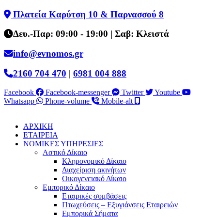
Skip
Πλατεία Καρύτση 10 & Παρνασσού 8
to
content
Δευ.-Παρ: 09:00 - 19:00 | Σαβ: Κλειστά
info@evnomos.gr
2160 704 470
|
6981 004 888
Facebook
Facebook-messenger
Twitter
Youtube
Whatsapp
Phone-volume
Mobile-alt
ΑΡΧΙΚΗ
ΕΤΑΙΡΕΙΑ
ΝΟΜΙΚΕΣ ΥΠΗΡΕΣΙΕΣ
Αστικό Δίκαιο
Κληρονομικό Δίκαιο
Διαχείριση ακινήτων
Οικογενειακό Δίκαιο
Εμπορικό Δίκαιο
Εταιρικές συμβάσεις
Πτωχεύσεις – Εξυγιάνσεις Εταιρειών
Εμπορικά Σήματα