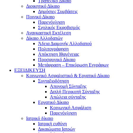
Τραπεζικό Δίκαιο
Διοικητικό Δίκαιο
Δημόσιες Συμβάσεις
Ποινικό Δίκαιο
Παρενόχληση
Σχολικός Εκφοβισμός
Αναγκαστική Εκτέλεση
Δίκαιο Αλλοδαπών
Άδεια Διαμονής Αλλοδαπού
Πολιτογράφηση
Απόκτηση Ιθαγένειας
Προσφυγικό Δίκαιο
Μετάφραση – Επικύρωση Εγγράφων
ΕΞΕΙΔΙΚΕΥΣΗ
Κοινωνικό Ασφαλιστικό & Εργατικό Δίκαιο
Συνταξιοδότηση
Απονομή Σύνταξης
Διπλή Περικοπή Σύνταξης
Απώλεια σύνταξης
Εργατικό Δίκαιο
Κοινωνική Ασφάλιση
Παρενόχληση
Ιατρικό δίκαιο
Ιατρική ευθύνη
Δικαιώματα Ιατρών