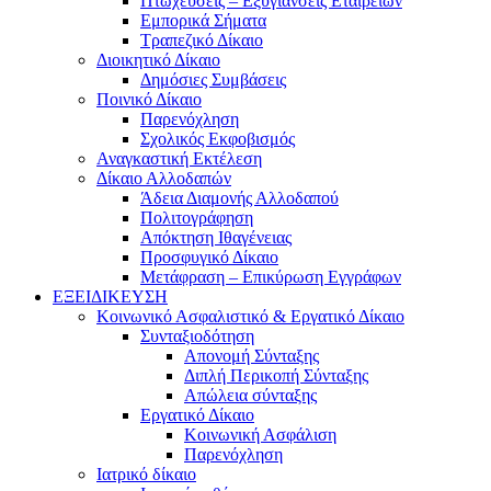
Πτωχεύσεις – Εξυγιάνσεις Εταιρειών
Εμπορικά Σήματα
Τραπεζικό Δίκαιο
Διοικητικό Δίκαιο
Δημόσιες Συμβάσεις
Ποινικό Δίκαιο
Παρενόχληση
Σχολικός Εκφοβισμός
Αναγκαστική Εκτέλεση
Δίκαιο Αλλοδαπών
Άδεια Διαμονής Αλλοδαπού
Πολιτογράφηση
Απόκτηση Ιθαγένειας
Προσφυγικό Δίκαιο
Μετάφραση – Επικύρωση Εγγράφων
ΕΞΕΙΔΙΚΕΥΣΗ
Κοινωνικό Ασφαλιστικό & Εργατικό Δίκαιο
Συνταξιοδότηση
Απονομή Σύνταξης
Διπλή Περικοπή Σύνταξης
Απώλεια σύνταξης
Εργατικό Δίκαιο
Κοινωνική Ασφάλιση
Παρενόχληση
Ιατρικό δίκαιο