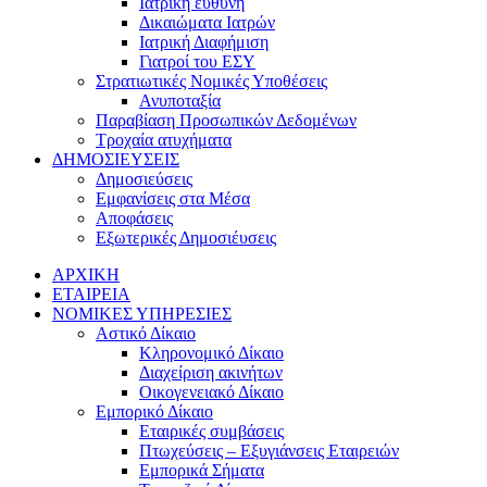
Ιατρική ευθύνη
Δικαιώματα Ιατρών
Ιατρική Διαφήμιση
Γιατροί του ΕΣΥ
Στρατιωτικές Νομικές Υποθέσεις
Ανυποταξία
Παραβίαση Προσωπικών Δεδομένων
Τροχαία ατυχήματα
ΔΗΜΟΣΙΕΥΣΕΙΣ
Δημοσιεύσεις
Εμφανίσεις στα Μέσα
Αποφάσεις
Εξωτερικές Δημοσιέυσεις
ΑΡΧΙΚΗ
ΕΤΑΙΡΕΙΑ
ΝΟΜΙΚΕΣ ΥΠΗΡΕΣΙΕΣ
Αστικό Δίκαιο
Κληρονομικό Δίκαιο
Διαχείριση ακινήτων
Οικογενειακό Δίκαιο
Εμπορικό Δίκαιο
Εταιρικές συμβάσεις
Πτωχεύσεις – Εξυγιάνσεις Εταιρειών
Εμπορικά Σήματα